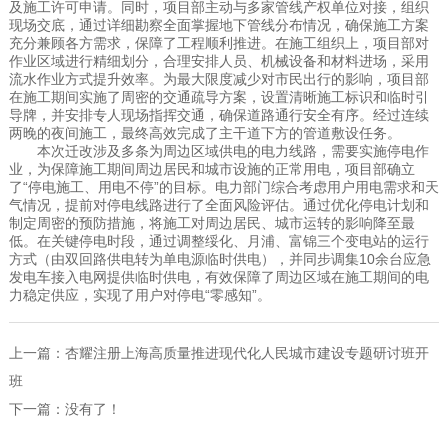
及施工许可申请。同时，项目部主动与多家管线产权单位对接，组织
现场交底，通过详细勘察全面掌握地下管线分布情况，确保施工方案
充分兼顾各方需求，保障了工程顺利推进。在施工组织上，项目部对
作业区域进行精细划分，合理安排人员、机械设备和材料进场，采用
流水作业方式提升效率。为最大限度减少对市民出行的影响，项目部
在施工期间实施了周密的交通疏导方案，设置清晰施工标识和临时引
导牌，并安排专人现场指挥交通，确保道路通行安全有序。经过连续
两晚的夜间施工，最终高效完成了主干道下方的管道敷设任务。
本次迁改涉及多条为周边区域供电的电力线路，需要实施停电作
业，为保障施工期间周边居民和城市设施的正常用电，项目部确立
了“停电施工、用电不停”的目标。电力部门综合考虑用户用电需求和天
气情况，提前对停电线路进行了全面风险评估。通过优化停电计划和
制定周密的预防措施，将施工对周边居民、城市运转的影响降至最
低。在关键停电时段，通过调整绥化、月浦、富锦三个变电站的运行
方式（由双回路供电转为单电源临时供电），并同步调集10余台应急
发电车接入电网提供临时供电，有效保障了周边区域在施工期间的电
力稳定供应，实现了用户对停电“零感知”。
上一篇：
杏耀注册上海高质量推进现代化人民城市建设专题研讨班开
班
下一篇：没有了！