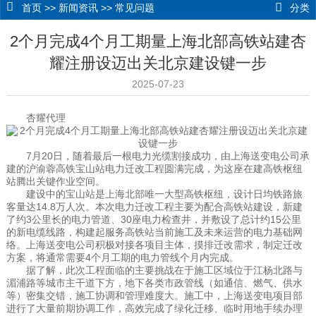
首页
>>
新闻资讯
>>
常见问题
分类
2个月完成4个月工期量上海北部高铁站建杏
耀注册设迈出关北京建设键一步
2025-07-23
杏耀代理
7月20日，随着最后一根电力光缆割接成功，由上海送变电公司承
建的沪渝蓉高铁宝山站电力迁改工程圆满完成，为这座在建高铁枢纽
站腾出关键作业空间。
建设中的宝山站是上海北部唯一大型高铁枢纽，设计日均铁路旅
客量达14.8万人次。本次电力迁改工程主要为配合高铁站建设，新建
了约3公里长的电力管道、30座电力检查井，并敷设了总计约15公里
的新电缆线路，构建起服务高铁站当前施工及未来运营的电力基础网
络。上海送变电公司积极对接各项目主体，摸排迁改需求，制定迁改
方案，将通常需要4个月工期的电力管线个月内完成。
据了解，此次工程面临的主要挑战在于施工区域位于江杨北路与
湄浦路等城市主干道下方，地下各类市政管线（如通信、燃气、供水
等）密集交错，施工协调和管理难度大。施工中，上海送变电项目部
进行了大量前期协调工作，高效完成了绿化迁移、临时用地手续办理