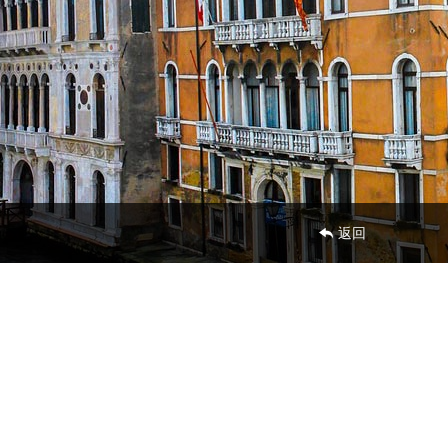
888-
8888
返回