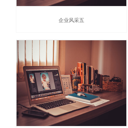
企业风采五