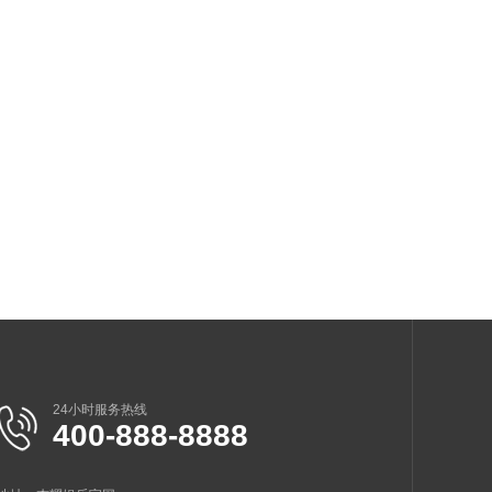
24小时服务热线
400-888-8888