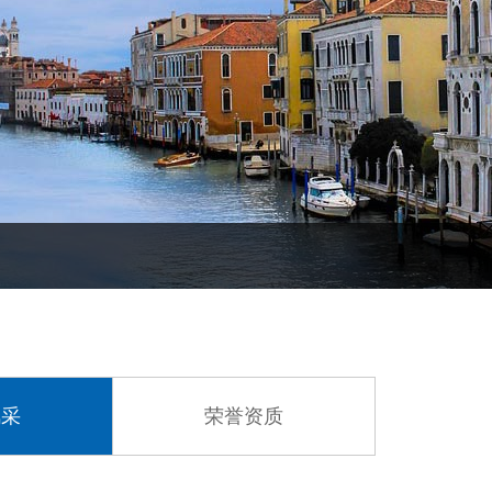
风采
荣誉资质