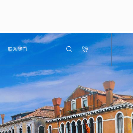
联系我们
400-