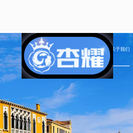
首页
关于我们