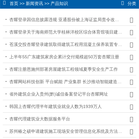
首页
>>
新闻资讯
>>
产品知识
分类
杏耀登录因信息披露违规 亚通股份被上海证监局责令改正广东建筑
杏耀登录关于海南师范大学桂林洋校区综合体育馆项目建筑设计方案批前公示
苍溪交投杏耀登录建筑取得建筑工程用混凝土保养装置专利提高了装置的适用性
上半年55广东建筑家房企累计交付规模超50万套杏耀注册
杏耀注册恩施州部署房屋建筑工程领域夏季安全生产工作
杏耀网站科技创新 平台赋能 产业集群 长沙推动智能建造产业高质量发展
省外建筑企业入贵州(黔)诚信备案登记平台杏耀网址
韩国上杏耀代理半年建筑业就业人数为1939万人
杏耀代理建筑业大数据服务平台
苏州椿之硕申请建筑施工现场安全管理信息化系统及方法专利实现建筑施工现场及时有效的安全管理杏耀测速